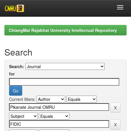
Skip
navigation
ChiangMai Rajabhat University Intellectual Repository
Search
Search:
for
Current filters: