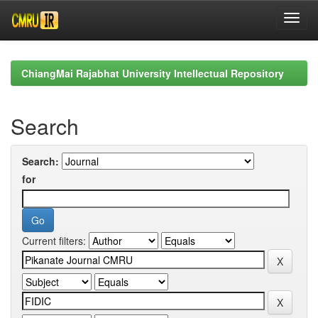
Skip
navigation
ChiangMai Rajabhat University Intellectual Repository
Search
Search:
for
Current filters: