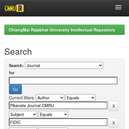
Skip
navigation
ChiangMai Rajabhat University Intellectual Repository
Search
Search:
for
Current filters: