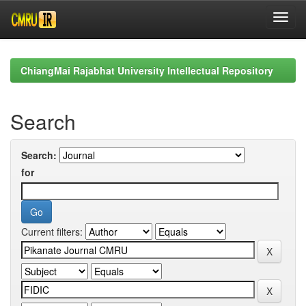
Skip
navigation
ChiangMai Rajabhat University Intellectual Repository
Search
Search:
for
Current filters: