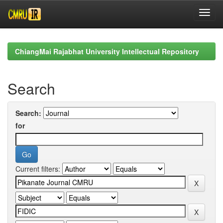
Skip
navigation
ChiangMai Rajabhat University Intellectual Repository
Search
Search:
for
Current filters: