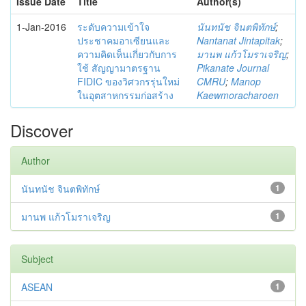
Issue Date
Title
Author(s)
1-Jan-2016
ระดับความเข้าใจ
นันทนัช จินตพิทักษ์
;
ประชาคมอาเซียนและ
Nantanat Jintapitak
;
ความคิดเห็นเกี่ยวกับการ
มานพ แก้วโมราเจริญ
;
ใช้ สัญญามาตรฐาน
Pikanate Journal
FIDIC ของวิศวกรรุ่นใหม่
CMRU
;
Manop
ในอุตสาหกรรมก่อสร้าง
Kaewmoracharoen
Discover
Author
นันทนัช จินตพิทักษ์
1
มานพ แก้วโมราเจริญ
1
Subject
ASEAN
1