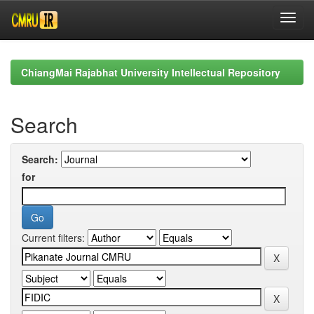
Skip
navigation
ChiangMai Rajabhat University Intellectual Repository
Search
Search:
for
Current filters: