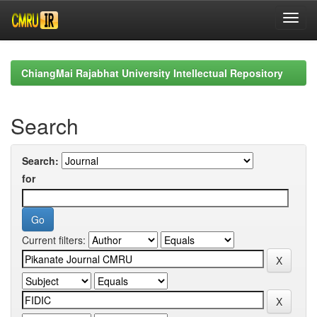
Skip
navigation
ChiangMai Rajabhat University Intellectual Repository
Search
Search:
for
Current filters: