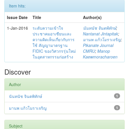
Item hits:
Issue Date
Title
Author(s)
1-Jan-2016
ระดับความเข้าใจ
นันทนัช จินตพิทักษ์
;
ประชาคมอาเซียนและ
Nantanat Jintapitak
;
ความคิดเห็นเกี่ยวกับการ
มานพ แก้วโมราเจริญ
;
ใช้ สัญญามาตรฐาน
Pikanate Journal
FIDIC ของวิศวกรรุ่นใหม่
CMRU
;
Manop
ในอุตสาหกรรมก่อสร้าง
Kaewmoracharoen
Discover
Author
นันทนัช จินตพิทักษ์
1
มานพ แก้วโมราเจริญ
1
Subject