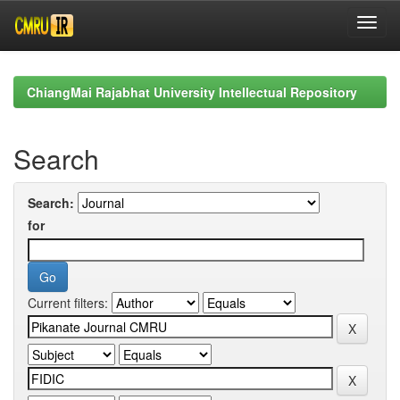
Skip
navigation
ChiangMai Rajabhat University Intellectual Repository
Search
Search:
for
Current filters: