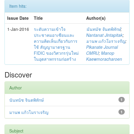
Item hits:
Issue Date
Title
Author(s)
1-Jan-2016
ระดับความเข้าใจ
นันทนัช จินตพิทักษ์
;
ประชาคมอาเซียนและ
Nantanat Jintapitak
;
ความคิดเห็นเกี่ยวกับการ
มานพ แก้วโมราเจริญ
;
ใช้ สัญญามาตรฐาน
Pikanate Journal
FIDIC ของวิศวกรรุ่นใหม่
CMRU
;
Manop
ในอุตสาหกรรมก่อสร้าง
Kaewmoracharoen
Discover
Author
นันทนัช จินตพิทักษ์
1
มานพ แก้วโมราเจริญ
1
Subject