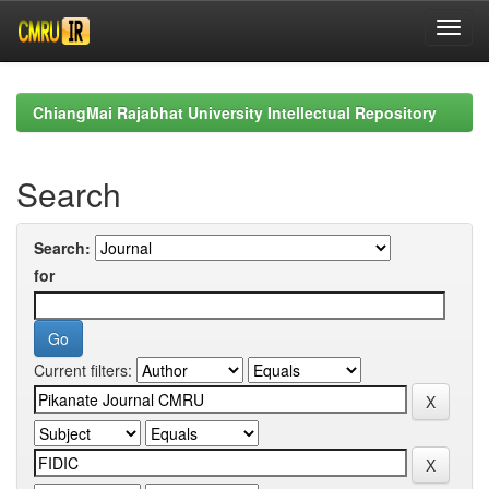
Skip
navigation
ChiangMai Rajabhat University Intellectual Repository
Search
Search:
for
Current filters: