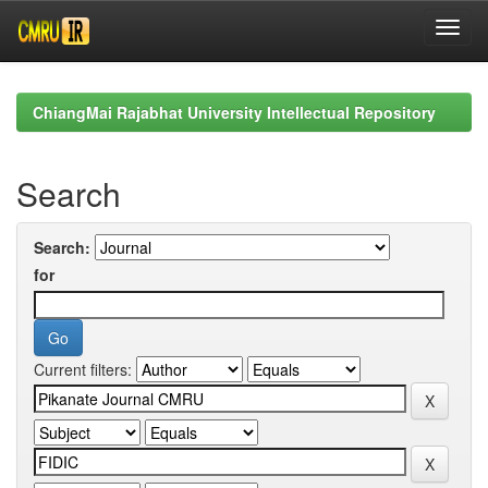
Skip
navigation
ChiangMai Rajabhat University Intellectual Repository
Search
Search:
for
Current filters: