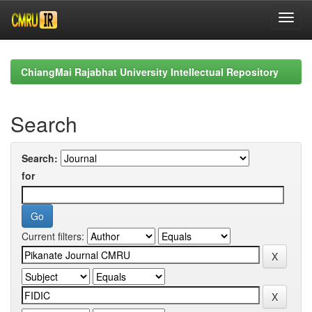
Skip
navigation
ChiangMai Rajabhat University Intellectual Repository
Search
Search:
for
Current filters: