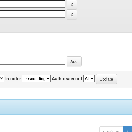
In order
Authors/record
previous
1