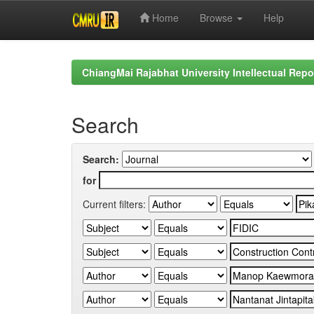
Home
Browse
Help
Skip
navigation
ChiangMai Rajabhat University Intellectual Repo
Search
Search:
for
Current filters: