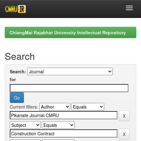
Skip
navigation
ChiangMai Rajabhat University Intellectual Repository
Search
Search:
for
Current filters: