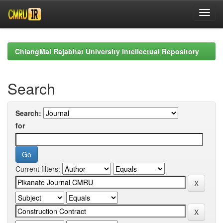
Skip
navigation
ChiangMai Rajabhat University Intellectual Repository
Search
Search:
for
Current filters: