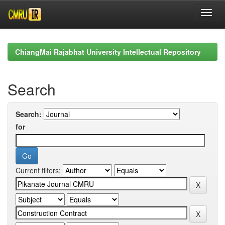
Skip
navigation
ChiangMai Rajabhat University Intellectual Repository
Search
Search:
for
Current filters: