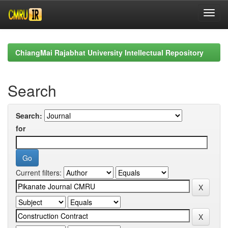
Skip
navigation
ChiangMai Rajabhat University Intellectual Repository
Search
Search:
for
Current filters: