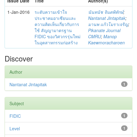
Issue Date
Title
Author(s)
1-Jan-2016
ระดับความเข้าใจ
นันทนัช จินตพิทักษ์
;
ประชาคมอาเซียนและ
Nantanat Jintapitak
;
ความคิดเห็นเกี่ยวกับการ
มานพ แก้วโมราเจริญ
;
ใช้ สัญญามาตรฐาน
Pikanate Journal
FIDIC ของวิศวกรรุ่นใหม่
CMRU
;
Manop
ในอุตสาหกรรมก่อสร้าง
Kaewmoracharoen
Discover
Author
Nantanat Jintapitak
1
Subject
FIDIC
1
Level
1