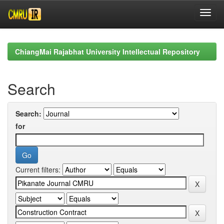
Skip
navigation
ChiangMai Rajabhat University Intellectual Repository
Search
Search:
for
Current filters: