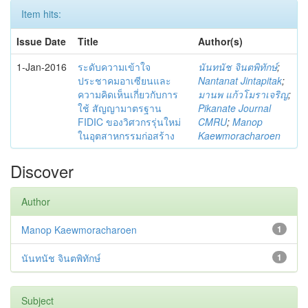
Item hits:
Issue Date
Title
Author(s)
1-Jan-2016
ระดับความเข้าใจ
นันทนัช จินตพิทักษ์
;
ประชาคมอาเซียนและ
Nantanat Jintapitak
;
ความคิดเห็นเกี่ยวกับการ
มานพ แก้วโมราเจริญ
;
ใช้ สัญญามาตรฐาน
Pikanate Journal
FIDIC ของวิศวกรรุ่นใหม่
CMRU
;
Manop
ในอุตสาหกรรมก่อสร้าง
Kaewmoracharoen
Discover
Author
Manop Kaewmoracharoen
1
นันทนัช จินตพิทักษ์
1
Subject