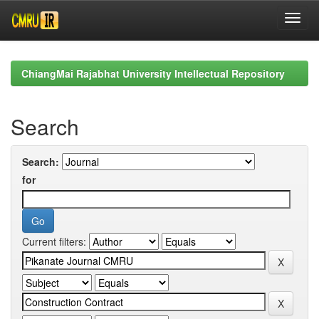
Skip
navigation
ChiangMai Rajabhat University Intellectual Repository
Search
Search:
for
Current filters: