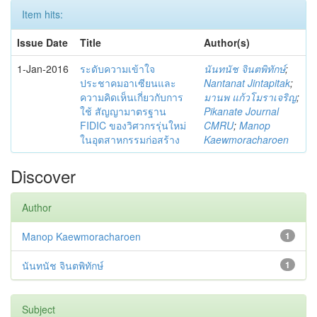
Item hits:
Issue Date
Title
Author(s)
1-Jan-2016
ระดับความเข้าใจ
นันทนัช จินตพิทักษ์
;
ประชาคมอาเซียนและ
Nantanat Jintapitak
;
ความคิดเห็นเกี่ยวกับการ
มานพ แก้วโมราเจริญ
;
ใช้ สัญญามาตรฐาน
Pikanate Journal
FIDIC ของวิศวกรรุ่นใหม่
CMRU
;
Manop
ในอุตสาหกรรมก่อสร้าง
Kaewmoracharoen
Discover
Author
Manop Kaewmoracharoen
1
นันทนัช จินตพิทักษ์
1
Subject