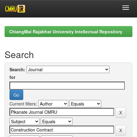
Skip
navigation
ChiangMai Rajabhat University Intellectual Repository
Search
Search:
for
Current filters: