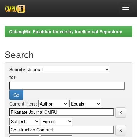
Skip
navigation
ChiangMai Rajabhat University Intellectual Repository
Search
Search:
for
Current filters: