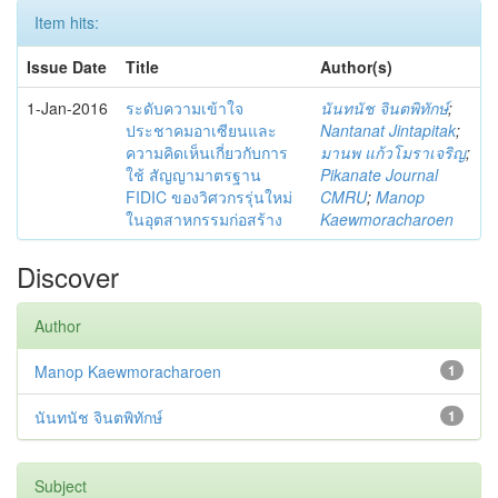
Item hits:
Issue Date
Title
Author(s)
1-Jan-2016
ระดับความเข้าใจ
นันทนัช จินตพิทักษ์
;
ประชาคมอาเซียนและ
Nantanat Jintapitak
;
ความคิดเห็นเกี่ยวกับการ
มานพ แก้วโมราเจริญ
;
ใช้ สัญญามาตรฐาน
Pikanate Journal
FIDIC ของวิศวกรรุ่นใหม่
CMRU
;
Manop
ในอุตสาหกรรมก่อสร้าง
Kaewmoracharoen
Discover
Author
Manop Kaewmoracharoen
1
นันทนัช จินตพิทักษ์
1
Subject