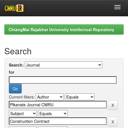
Skip
navigation
ChiangMai Rajabhat University Intellectual Repository
Search
Search:
for
Current filters: