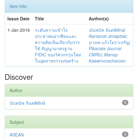
Item hits:
Issue Date
Title
Author(s)
1-Jan-2016
ระดับความเข้าใจ
นันทนัช จินตพิทักษ์
;
ประชาคมอาเซียนและ
Nantanat Jintapitak
;
ความคิดเห็นเกี่ยวกับการ
มานพ แก้วโมราเจริญ
;
ใช้ สัญญามาตรฐาน
Pikanate Journal
FIDIC ของวิศวกรรุ่นใหม่
CMRU
;
Manop
ในอุตสาหกรรมก่อสร้าง
Kaewmoracharoen
Discover
Author
นันทนัช จินตพิทักษ์
1
Subject
ASEAN
1