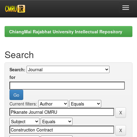
Skip
navigation
ChiangMai Rajabhat University Intellectual Repository
Search
Search:
for
Current filters: