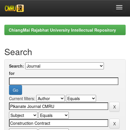
Skip
navigation
ChiangMai Rajabhat University Intellectual Repository
Search
Search:
for
Current filters: