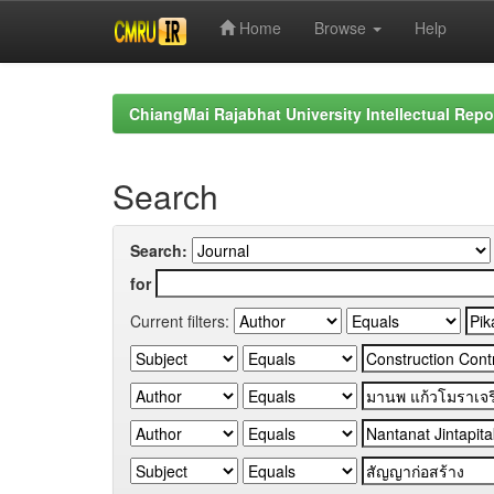
Home
Browse
Help
Skip
navigation
ChiangMai Rajabhat University Intellectual Repo
Search
Search:
for
Current filters: