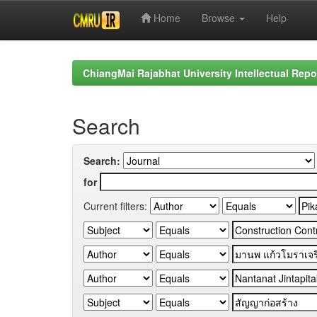
Home
Browse
Help
Skip
navigation
ChiangMai Rajabhat University Intellectual Repo
Search
Search:
for
Current filters: