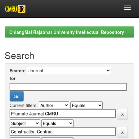
Skip
navigation
ChiangMai Rajabhat University Intellectual Repository
Search
Search:
for
Current filters: