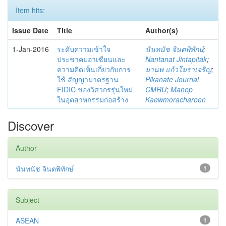
Item hits:
Issue Date
Title
Author(s)
1-Jan-2016
ระดับความเข้าใจ
นันทนัช จินตพิทักษ์
;
ประชาคมอาเซียนและ
Nantanat Jintapitak
;
ความคิดเห็นเกี่ยวกับการ
มานพ แก้วโมราเจริญ
;
ใช้ สัญญามาตรฐาน
Pikanate Journal
FIDIC ของวิศวกรรุ่นใหม่
CMRU
;
Manop
ในอุตสาหกรรมก่อสร้าง
Kaewmoracharoen
Discover
Author
นันทนัช จินตพิทักษ์
1
Subject
ASEAN
1