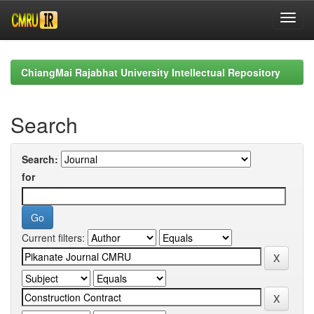
Skip
navigation
ChiangMai Rajabhat University Intellectual Repository
Search
Search:
for
Current filters: