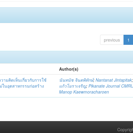
previous
1
Author(s)
มคิดเห็นเกี่ยวกับการใช้
นันทนัช จินตพิทักษ์
;
Nantanat Jintapitak
่ในอุตสาหกรรมก่อสร้าง
แก้วโมราเจริญ
;
Pikanate Journal CMR
Manop Kaewmoracharoen
Copyrigh