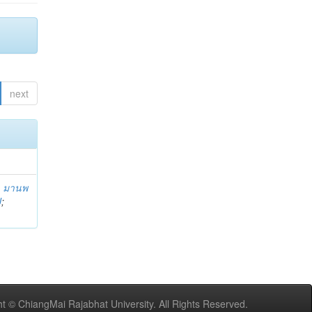
next
;
มานพ
U
;
t © ChiangMai Rajabhat University. All Rights Reserved.