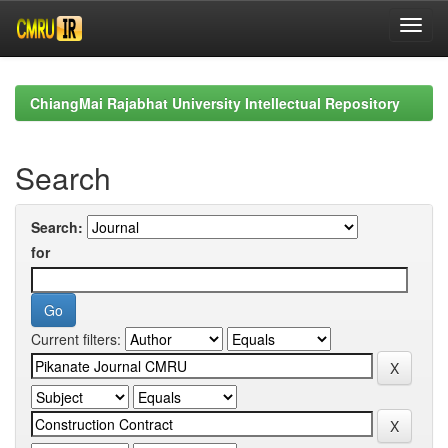
Skip
navigation
ChiangMai Rajabhat University Intellectual Repository
Search
Search:
for
Current filters: