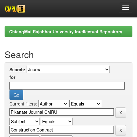
Skip
navigation
ChiangMai Rajabhat University Intellectual Repository
Search
Search:
for
Current filters: