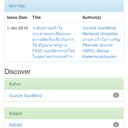
Item hits:
Issue Date
Title
Author(s)
1-Jan-2016
ระดับความเข้าใจ
นันทนัช จินตพิทักษ์
;
ประชาคมอาเซียนและ
Nantanat Jintapitak
;
ความคิดเห็นเกี่ยวกับการ
มานพ แก้วโมราเจริญ
;
ใช้ สัญญามาตรฐาน
Pikanate Journal
FIDIC ของวิศวกรรุ่นใหม่
CMRU
;
Manop
ในอุตสาหกรรมก่อสร้าง
Kaewmoracharoen
Discover
Author
นันทนัช จินตพิทักษ์
1
Subject
ASEAN
1