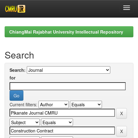
Skip
navigation
ChiangMai Rajabhat University Intellectual Repository
Search
Search:
for
Current filters: