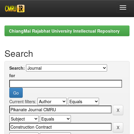
Skip
navigation
ChiangMai Rajabhat University Intellectual Repository
Search
Search:
for
Current filters: