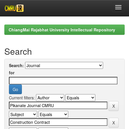
Skip
navigation
ChiangMai Rajabhat University Intellectual Repository
Search
Search:
for
Current filters: