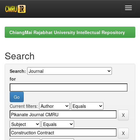
Skip
navigation
ChiangMai Rajabhat University Intellectual Repository
Search
Search:
for
Current filters: