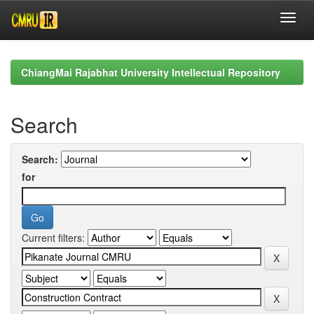
Skip
navigation
ChiangMai Rajabhat University Intellectual Repository
Search
Search:
for
Current filters: