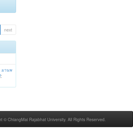
next
;
มานพ
U
;
t © ChiangMai Rajabhat University. All Rights Reserved.