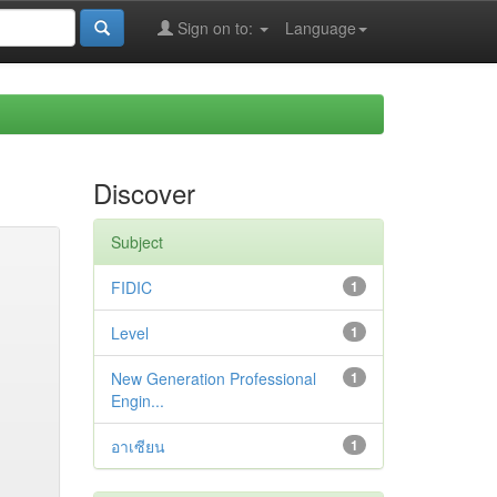
Sign on to:
Language
Discover
Subject
FIDIC
1
Level
1
New Generation Professional
1
Engin...
อาเซียน
1