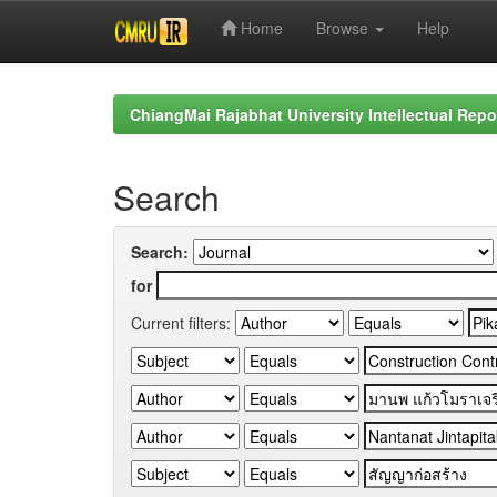
Home
Browse
Help
Skip
navigation
ChiangMai Rajabhat University Intellectual Repo
Search
Search:
for
Current filters: