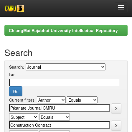
Skip
navigation
ChiangMai Rajabhat University Intellectual Repository
Search
Search:
for
Current filters: