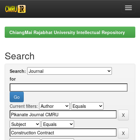
Skip
navigation
ChiangMai Rajabhat University Intellectual Repository
Search
Search:
for
Current filters: