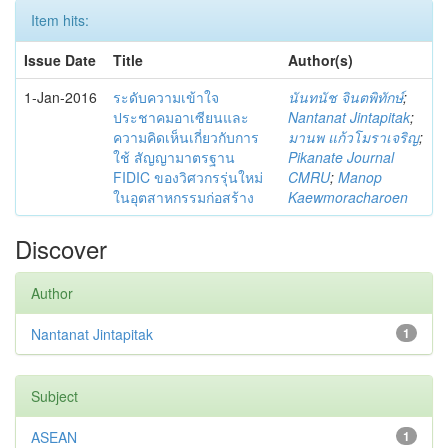
Item hits:
Issue Date
Title
Author(s)
1-Jan-2016
ระดับความเข้าใจ
นันทนัช จินตพิทักษ์
;
ประชาคมอาเซียนและ
Nantanat Jintapitak
;
ความคิดเห็นเกี่ยวกับการ
มานพ แก้วโมราเจริญ
;
ใช้ สัญญามาตรฐาน
Pikanate Journal
FIDIC ของวิศวกรรุ่นใหม่
CMRU
;
Manop
ในอุตสาหกรรมก่อสร้าง
Kaewmoracharoen
Discover
Author
Nantanat Jintapitak
1
Subject
ASEAN
1