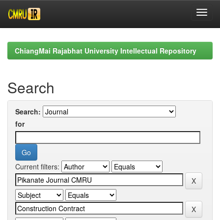
Skip
navigation
ChiangMai Rajabhat University Intellectual Repository
Search
Search:
for
Current filters: