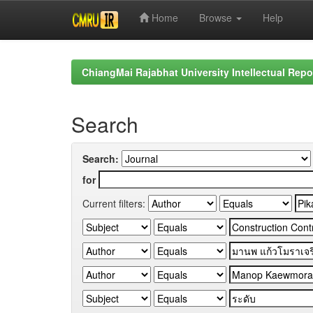
Home
Browse
Help
Skip
navigation
ChiangMai Rajabhat University Intellectual Repo
Search
Search:
for
Current filters: