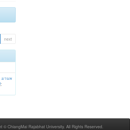
next
;
มานพ
U
;
t © ChiangMai Rajabhat University. All Rights Reserved.