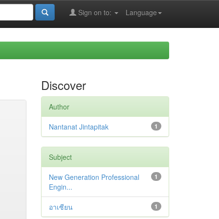
Sign on to:
Language
Discover
Author
Nantanat Jintapitak
1
Subject
New Generation Professional
1
Engin...
อาเซียน
1