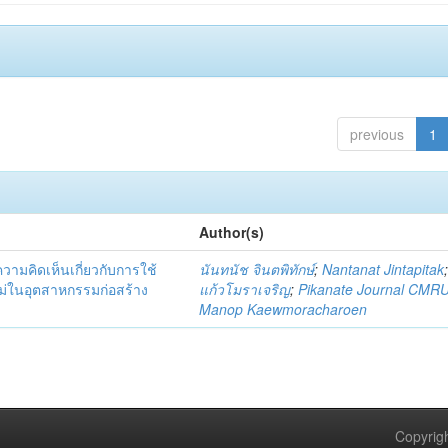
previous
1
Author(s)
มคิดเห็นเกี่ยวกับการใช้
นันทนัช จินตพิทักษ์
;
Nantanat Jintapitak
่ในอุตสาหกรรมก่อสร้าง
แก้วโมราเจริญ
;
Pikanate Journal CMR
Manop Kaewmoracharoen
Copyrigh