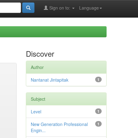
Sign on to:
Language
Discover
Author
Nantanat Jintapitak
1
Subject
Level
1
New Generation Professional
1
Engin...