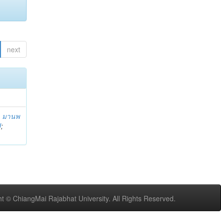
next
;
มานพ
U
;
t © ChiangMai Rajabhat University. All Rights Reserved.