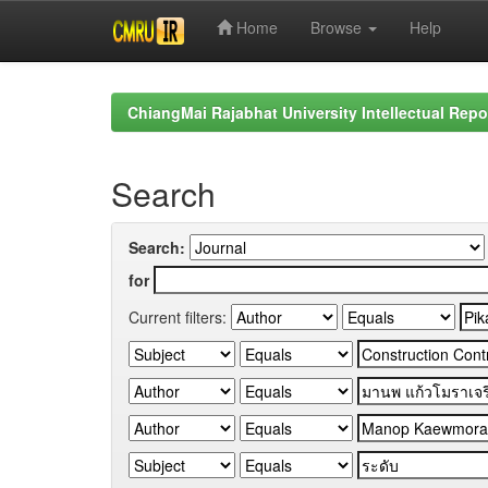
Home
Browse
Help
Skip
navigation
ChiangMai Rajabhat University Intellectual Repo
Search
Search:
for
Current filters: