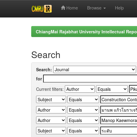
Home
Browse
Help
Skip
navigation
ChiangMai Rajabhat University Intellectual Repo
Search
Search:
for
Current filters: