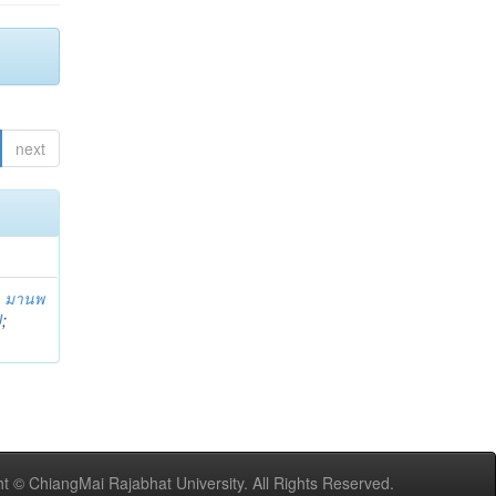
next
;
มานพ
U
;
t © ChiangMai Rajabhat University. All Rights Reserved.