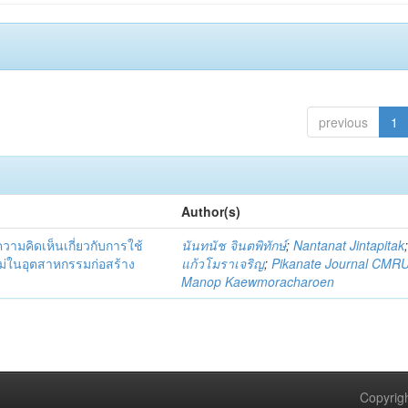
previous
1
Author(s)
มคิดเห็นเกี่ยวกับการใช้
นันทนัช จินตพิทักษ์
;
Nantanat Jintapitak
่ในอุตสาหกรรมก่อสร้าง
แก้วโมราเจริญ
;
Pikanate Journal CMR
Manop Kaewmoracharoen
Copyrigh