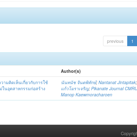
previous
1
Author(s)
มคิดเห็นเกี่ยวกับการใช้
นันทนัช จินตพิทักษ์
;
Nantanat Jintapitak
่ในอุตสาหกรรมก่อสร้าง
แก้วโมราเจริญ
;
Pikanate Journal CMR
Manop Kaewmoracharoen
Copyrigh