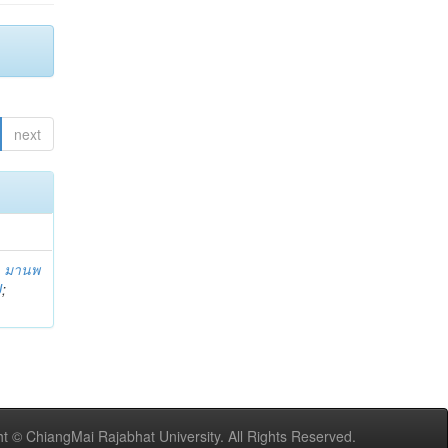
next
;
มานพ
U
;
t © ChiangMai Rajabhat University. All Rights Reserved.