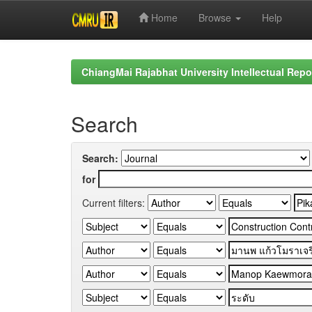
Home
Browse
Help
Skip
navigation
ChiangMai Rajabhat University Intellectual Repo
Search
Search:
for
Current filters: