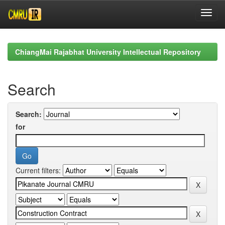
Skip
navigation
ChiangMai Rajabhat University Intellectual Repository
Search
Search:
for
Current filters: