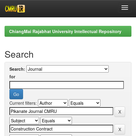
Skip
navigation
ChiangMai Rajabhat University Intellectual Repository
Search
Search:
for
Current filters: