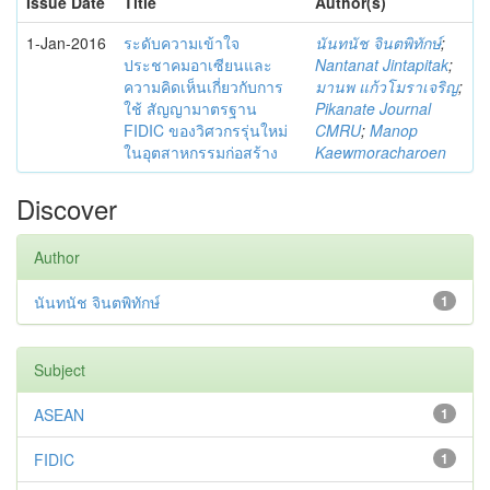
Issue Date
Title
Author(s)
1-Jan-2016
ระดับความเข้าใจ
นันทนัช จินตพิทักษ์
;
ประชาคมอาเซียนและ
Nantanat Jintapitak
;
ความคิดเห็นเกี่ยวกับการ
มานพ แก้วโมราเจริญ
;
ใช้ สัญญามาตรฐาน
Pikanate Journal
FIDIC ของวิศวกรรุ่นใหม่
CMRU
;
Manop
ในอุตสาหกรรมก่อสร้าง
Kaewmoracharoen
Discover
Author
นันทนัช จินตพิทักษ์
1
Subject
ASEAN
1
FIDIC
1