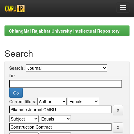
Skip
navigation
ChiangMai Rajabhat University Intellectual Repository
Search
Search:
for
Current filters: