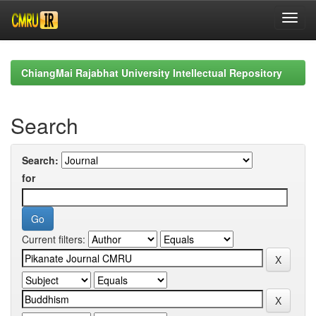
Skip
navigation
ChiangMai Rajabhat University Intellectual Repository
Search
Search:
for
Current filters: