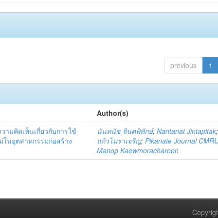
previous
1
Author(s)
มคิดเห็นเกี่ยวกับการใช้
นันทนัช จินตพิทักษ์
;
Nantanat Jintapitak
่ในอุตสาหกรรมก่อสร้าง
แก้วโมราเจริญ
;
Pikanate Journal CMR
Manop Kaewmoracharoen
Copyrigh