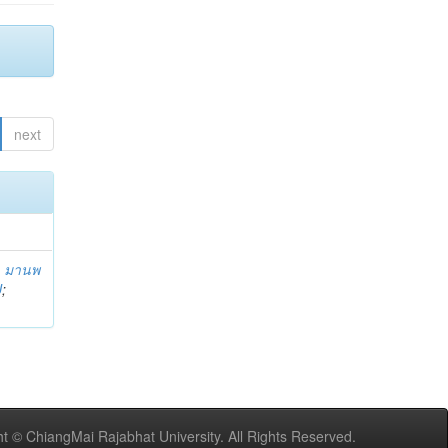
next
;
มานพ
U
;
t © ChiangMai Rajabhat University. All Rights Reserved.