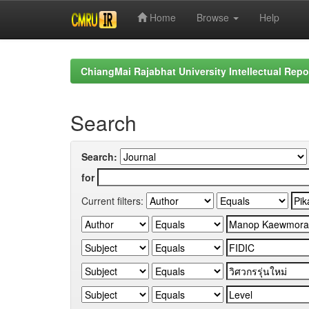
Home
Browse
Help
Skip
navigation
ChiangMai Rajabhat University Intellectual Repo
Search
Search:
for
Current filters: