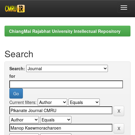
Skip
navigation
ChiangMai Rajabhat University Intellectual Repository
Search
Search:
for
Current filters: