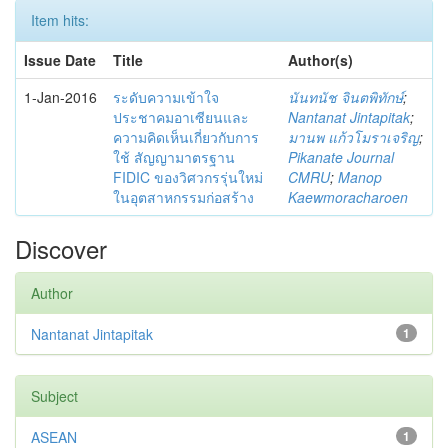
Item hits:
Issue Date
Title
Author(s)
1-Jan-2016
ระดับความเข้าใจ
นันทนัช จินตพิทักษ์
;
ประชาคมอาเซียนและ
Nantanat Jintapitak
;
ความคิดเห็นเกี่ยวกับการ
มานพ แก้วโมราเจริญ
;
ใช้ สัญญามาตรฐาน
Pikanate Journal
FIDIC ของวิศวกรรุ่นใหม่
CMRU
;
Manop
ในอุตสาหกรรมก่อสร้าง
Kaewmoracharoen
Discover
Author
Nantanat Jintapitak
1
Subject
ASEAN
1