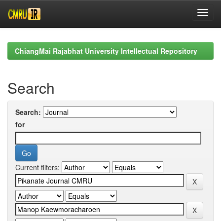
Skip
navigation
ChiangMai Rajabhat University Intellectual Repository
Search
Search:
for
Current filters: